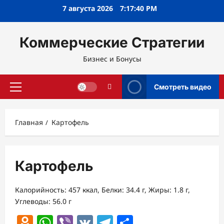
Перейти
7 августа 2026
7:17:40 PM
к
содержимому
Коммерческие Стратегии
Бизнес и Бонусы
Смотреть видео
Основное
меню
Главная
Картофель
Картофель
Калорийность: 457 ккал, Белки: 34.4 г, Жиры: 1.8 г,
Углеводы: 56.0 г
Odnoklassniki
WhatsApp
Viber
VK
Telegram
Отправить