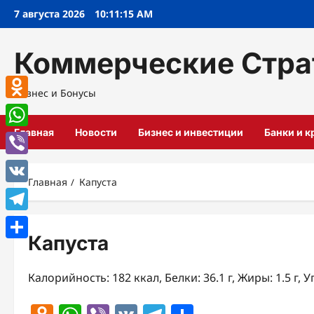
Перейти
7 августа 2026
10:11:15 AM
к
содержимому
Коммерческие Стра
Бизнес и Бонусы
Odnoklassniki
Главная
Новости
Бизнес и инвестиции
Банки и 
WhatsApp
Viber
Главная
Капуста
VK
Telegram
Капуста
Отправить
Калорийность: 182 ккал, Белки: 36.1 г, Жиры: 1.5 г, У