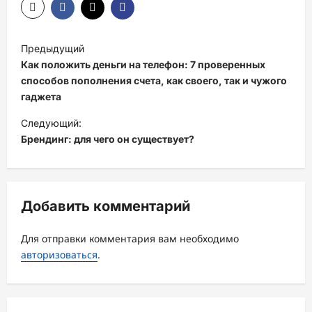
Н
Предыдущий
а
Как положить деньги на телефон: 7 проверенных
в
способов пополнения счета, как своего, так и чужого
гаджета
и
Следующий:
г
Брендинг: для чего он существует?
а
ц
и
Добавить комментарий
я
з
Для отправки комментария вам необходимо
а
авторизоваться
.
п
и