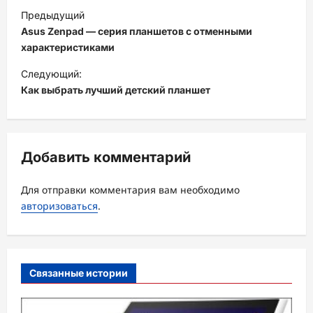
Н
Предыдущий
а
Asus Zenpad — серия планшетов с отменными
в
характеристиками
и
Следующий:
Как выбрать лучший детский планшет
г
а
ц
Добавить комментарий
и
я
Для отправки комментария вам необходимо
з
авторизоваться
.
а
п
и
Связанные истории
с
и