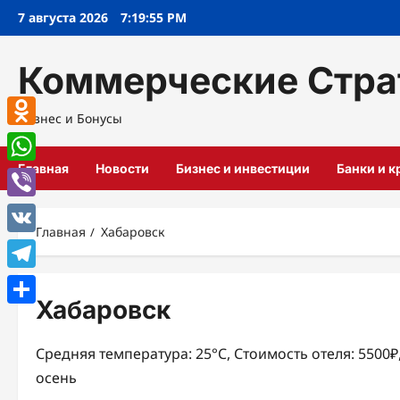
Перейти
7 августа 2026
7:19:56 PM
к
содержимому
Коммерческие Стра
Бизнес и Бонусы
Odnoklassniki
Главная
Новости
Бизнес и инвестиции
Банки и 
WhatsApp
Viber
Главная
Хабаровск
VK
Telegram
Хабаровск
Отправить
Средняя температура: 25°C, Стоимость отеля: 5500
осень