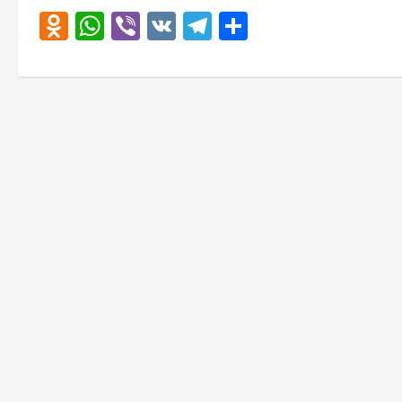
Odnoklassniki
WhatsApp
Viber
VK
Telegram
Отправить