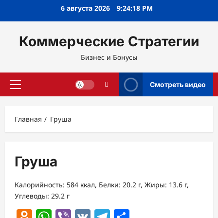
Перейти
6 августа 2026
9:24:18 PM
к
содержимому
Коммерческие Стратегии
Бизнес и Бонусы
Смотреть видео
Основное
меню
Главная
Груша
Груша
Калорийность: 584 ккал, Белки: 20.2 г, Жиры: 13.6 г,
Углеводы: 29.2 г
Odnoklassniki
WhatsApp
Viber
VK
Telegram
Отправить