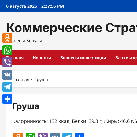
Перейти
6 августа 2026
2:27:56 PM
к
содержимому
Коммерческие Стра
Бизнес и Бонусы
Odnoklassniki
Главная
Новости
Бизнес и инвестиции
Банки и 
WhatsApp
Viber
Главная
Груша
VK
Telegram
Груша
Отправить
Калорийность: 132 ккал, Белки: 39.3 г, Жиры: 46.6 г, 