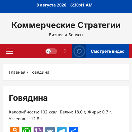
Перейти
8 августа 2026
6:30:41 AM
к
содержимому
Коммерческие Стратегии
Бизнес и Бонусы
Смотреть видео
Основное
меню
Главная
Говядина
Говядина
Калорийность: 102 ккал, Белки: 18.0 г, Жиры: 0.7 г,
Углеводы: 12.8 г
Odnoklassniki
WhatsApp
Viber
VK
Telegram
Отправить