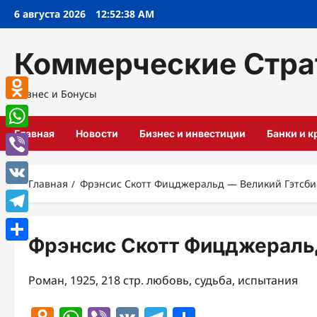
Перейти
6 августа 2026
12:52:39 AM
к
содержимому
Коммерческие Стра
Бизнес и Бонусы
Odnoklassniki
Главная
Новости
Бизнес и инвестиции
Банки и 
WhatsApp
Viber
Главная
Фрэнсис Скотт Фицджеральд — Великий Гэтсби
VK
Telegram
Фрэнсис Скотт Фицджераль
Отправить
Роман, 1925, 218 стр. любовь, судьба, испытания