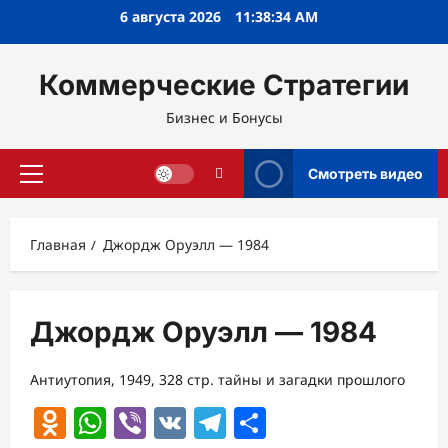
Перейти
6 августа 2026
11:38:34 AM
к
содержимому
Коммерческие Стратегии
Бизнес и Бонусы
Смотреть видео
Основное
меню
Главная
Джордж Оруэлл — 1984
Джордж Оруэлл — 1984
Антиутопия, 1949, 328 стр. тайны и загадки прошлого
Odnoklassniki
WhatsApp
Viber
VK
Telegram
Отправить