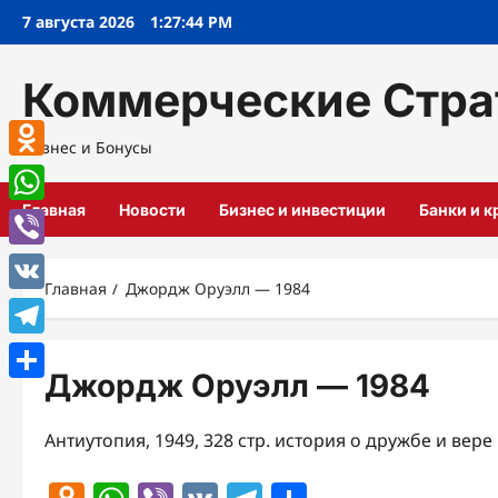
Перейти
7 августа 2026
1:27:44 PM
к
содержимому
Коммерческие Стра
Бизнес и Бонусы
Odnoklassniki
Главная
Новости
Бизнес и инвестиции
Банки и 
WhatsApp
Viber
Главная
Джордж Оруэлл — 1984
VK
Telegram
Джордж Оруэлл — 1984
Отправить
Антиутопия, 1949, 328 стр. история о дружбе и вере