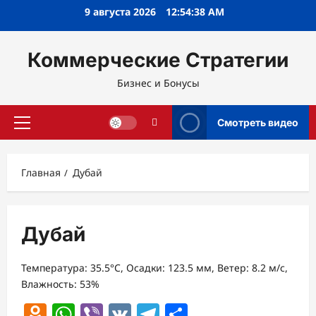
Перейти
9 августа 2026
12:54:38 AM
к
содержимому
Коммерческие Стратегии
Бизнес и Бонусы
Смотреть видео
Основное
меню
Главная
Дубай
Дубай
Температура: 35.5°C, Осадки: 123.5 мм, Ветер: 8.2 м/с,
Влажность: 53%
Odnoklassniki
WhatsApp
Viber
VK
Telegram
Отправить