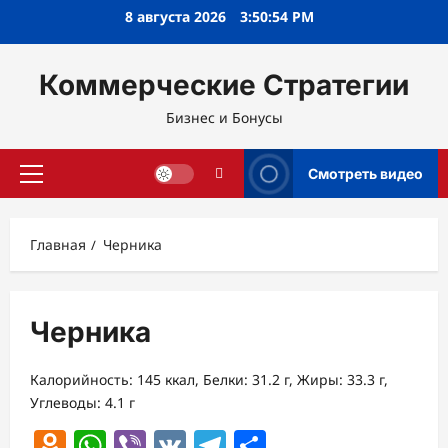
Перейти
8 августа 2026
3:50:54 PM
к
содержимому
Коммерческие Стратегии
Бизнес и Бонусы
Смотреть видео
Основное
меню
Главная
Черника
Черника
Калорийность: 145 ккал, Белки: 31.2 г, Жиры: 33.3 г,
Углеводы: 4.1 г
Odnoklassniki
WhatsApp
Viber
VK
Telegram
Отправить