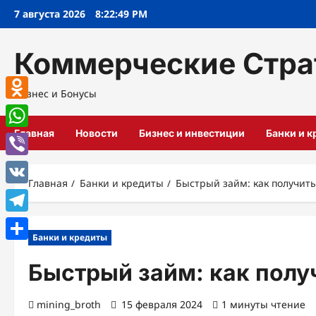
Перейти
7 августа 2026
8:22:51 PM
к
содержимому
Коммерческие Стра
Бизнес и Бонусы
Odnoklassniki
Главная
Новости
Бизнес и инвестиции
Банки и 
WhatsApp
Viber
Главная
Банки и кредиты
Быстрый займ: как получит
VK
Telegram
Банки и кредиты
Отправить
Быстрый займ: как полу
mining_broth
15 февраля 2024
1 минуты чтение