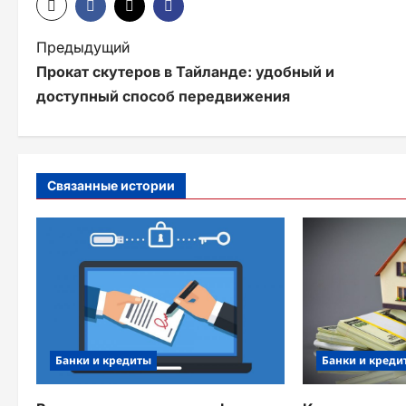
Н
Предыдущий
Прокат скутеров в Тайланде: удобный и
а
доступный способ передвижения
в
и
г
Связанные истории
а
ц
и
я
з
Банки и кредиты
Банки и креди
а