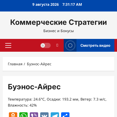
Перейти
9 августа 2026
7:31:17 AM
к
содержимому
Коммерческие Стратегии
Бизнес и Бонусы
Смотреть видео
Основное
меню
Главная
Буэнос-Айрес
Буэнос-Айрес
Температура: 24.6°C, Осадки: 193.2 мм, Ветер: 7.3 м/с,
Влажность: 42%
Odnoklassniki
WhatsApp
Viber
VK
Telegram
Отправить