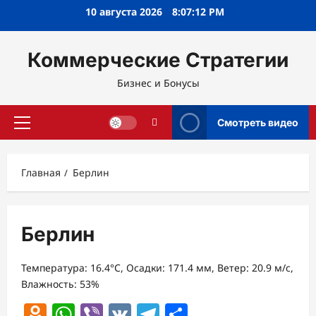
Перейти
10 августа 2026
8:07:12 PM
к
содержимому
Коммерческие Стратегии
Бизнес и Бонусы
Смотреть видео
Основное
меню
Главная
Берлин
Берлин
Температура: 16.4°C, Осадки: 171.4 мм, Ветер: 20.9 м/с,
Влажность: 53%
Odnoklassniki
WhatsApp
Viber
VK
Telegram
Отправить