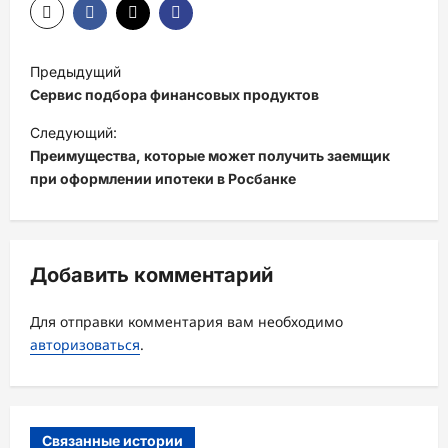
Н
Предыдущий
а
Сервис подбора финансовых продуктов
в
Следующий:
и
Преимущества, которые может получить заемщик
при оформлении ипотеки в Росбанке
г
а
ц
Добавить комментарий
и
я
Для отправки комментария вам необходимо
з
авторизоваться
.
а
п
и
Связанные истории