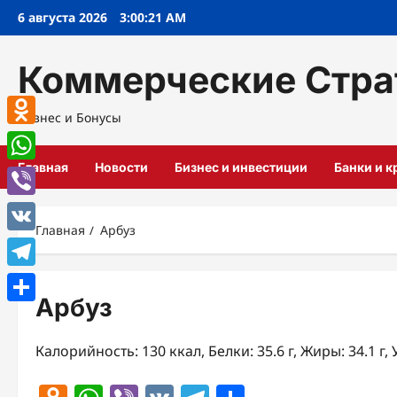
Перейти
6 августа 2026
3:00:21 AM
к
содержимому
Коммерческие Стра
Бизнес и Бонусы
Odnoklassniki
Главная
Новости
Бизнес и инвестиции
Банки и 
WhatsApp
Viber
Главная
Арбуз
VK
Telegram
Арбуз
Отправить
Калорийность: 130 ккал, Белки: 35.6 г, Жиры: 34.1 г, 