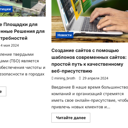
стиции
е Площадки для
енные Решения для
Новости
отребностей
4 мая 2024
Создание сайтов с помощью
вление твердыми
шаблонов современных сайтов:
ами (ТБО) является
простой путь к качественному
обеспечения чистоты и
веб-присутствию
езопасности в городах
mining_broth
29 апреля 2024
Введение В наше время большинств
Прочитать
е
компаний и организаций стремятся
больше
о
иметь свое онлайн-присутствие, чтоб
Контейнерные
привлечь новых клиентов и...
Площадки
для
ТБО:
Прочитать
Читайте далее
Современные
больше
Решения
о
для