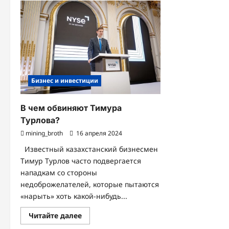
Надежность
для
Вашего
Дома
Бизнес и инвестиции
В чем обвиняют Тимура
Турлова?
mining_broth
16 апреля 2024
Известный казахстанский бизнесмен
Тимур Турлов часто подвергается
нападкам со стороны
недоброжелателей, которые пытаются
«нарыть» хоть какой-нибудь...
Прочитать
Читайте далее
больше