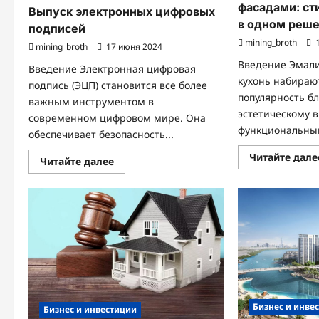
фасадами: ст
Выпуск электронных цифровых
в одном реш
подписей
mining_broth
1
mining_broth
17 июня 2024
Введение Эмал
Введение Электронная цифровая
кухонь набираю
подпись (ЭЦП) становится все более
популярность б
важным инструментом в
эстетическому в
современном цифровом мире. Она
функциональным
обеспечивает безопасность...
Читайте дале
Прочитать
Читайте далее
больше
о
Выпуск
электронных
цифровых
подписей
Бизнес и инве
Бизнес и инвестиции