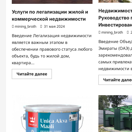
Недвижимост
Услуги по легализации жилой и
Руководство 
коммерческой недвижимости
Инвестирова
mining_broth
31 мая 2024
mining_broth
2
Введение Легализация недвижимости
Введение Объе
является важным этапом в
Эмираты (ОАЭ) 
обеспечении правового статуса любого
зарекомендовал
объекта, будь то жилой дом,
самых привлека
квартира...
недвижимости в 
Прочитать
Читайте далее
больше
Читайте дале
о
Услуги
по
легализации
жилой
и
коммерческой
недвижимости