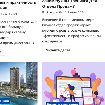
Зачем Нужны Тренинги Для
иль и практичность
Отдела Продаж?
ении
mining_broth
7 июня 2024
1 июня 2024
Введение В современном мире
ированные фасады для
бизнеса отдел продаж играет
т всё большую
ключевую роль в успехе компании.
лагодаря своему
Эффективность и профессионализм
иду и
сотрудников...
 преимуществам. В...
Прочитать
Читайте далее
Прочитать
е
больше
больше
о
о
Зачем
Кухни
Нужны
с
Тренинги
эмалированными
Для
фасадами:
Отдела
стиль
Продаж?
и
практичность
в
одном
решении
стиции
Бизнес и инвестиции