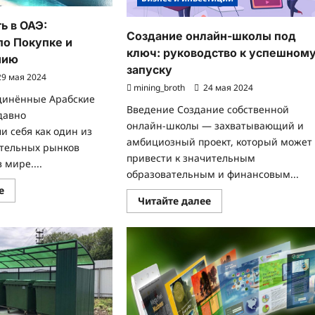
ь в ОАЭ:
Создание онлайн-школы под
по Покупке и
ключ: руководство к успешном
нию
запуску
9 мая 2024
mining_broth
24 мая 2024
динённые Арабские
Введение Создание собственной
давно
онлайн-школы — захватывающий и
и себя как один из
амбициозный проект, который может
тельных рынков
привести к значительным
мире....
образовательным и финансовым...
Прочитать
е
больше
Прочитать
Читайте далее
о
больше
Недвижимость
о
в
Создание
ОАЭ:
онлайн-
Руководство
школы
по
под
Покупке
ключ:
и
руководство
Инвестированию
к
успешному
запуску