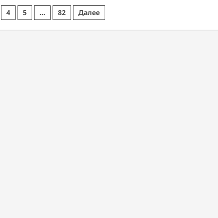
4
5
…
82
Далее