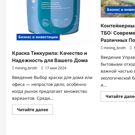
Бизнес и инве
Контейнерны
ТБО: Соврем
Бизнес и инвестиции
Различных П
mining_broth
1
Краска Тиккурила: Качество и
Введение Упра
Надежность для Вашего Дома
бытовыми отход
mining_broth
17 мая 2024
важной частью 
Введение Выбор краски для дома или
экологической б
офиса — непростое дело, особенно
и...
когда рынок предлагает множество
Читайте дале
вариантов. Среди...
Прочитать
Читайте далее
больше
о
Краска
Тиккурила:
Качество
и